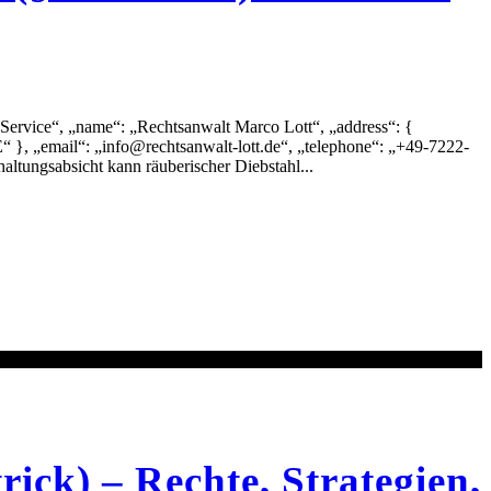
Service“, „name“: „Rechtsanwalt Marco Lott“, „address“: {
“ }, „email“: „info@rechtsanwalt-lott.de“, „telephone“: „+49-7222-
ltungsabsicht kann räuberischer Diebstahl...
ick) – Rechte, Strategien,