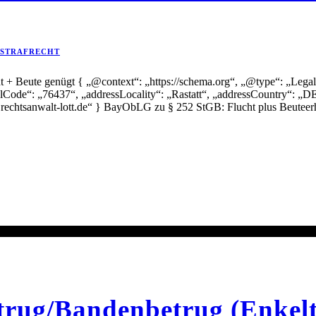
STRAFRECHT
+ Beute genügt { „@context“: „https://schema.org“, „@type“: „Legal
alCode“: „76437“, „addressLocality“: „Rastatt“, „addressCountry“: „DE
echtsanwalt-lott.de“ } BayObLG zu § 252 StGB: Flucht plus Beuteerha
trug/Bandenbetrug (Enkeltr