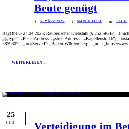
Beute genügt
5. MÄRZ 2026
MARCO LOTT
BLOG
,
BayObLG 24.04.2025: Räuberischer Diebstahl (§ 252 StGB) – Flucht 
„@type“: „PostalAddress“, „streetAddress“: „Kapellenstr. 16“, „post
3859807“, „areaServed“: „Baden-Württemberg“, „url“: „https://www.r
WEITERLESEN ...
25
FEB.
Verteidigung im Be