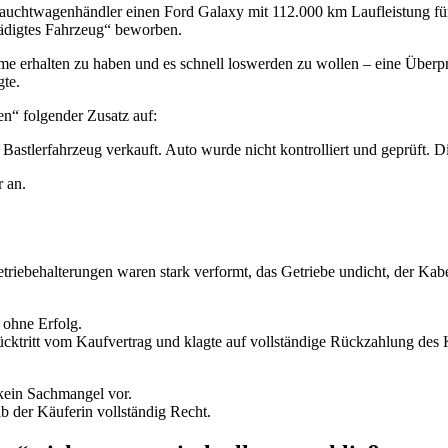
auchtwagenhändler einen Ford Galaxy mit 112.000 km Laufleistung für
hädigtes Fahrzeug“ beworben.
hme erhalten zu haben und es schnell loswerden zu wollen – eine Über
gte.
en“ folgender Zusatz auf:
astlerfahrzeug verkauft. Auto wurde nicht kontrolliert und geprüft. Di
 an.
riebehalterungen waren stark verformt, das Getriebe undicht, der Kabe
 ohne Erfolg.
cktritt vom Kaufvertrag und klagte auf vollständige Rückzahlung des 
 kein Sachmangel vor.
 der Käuferin vollständig Recht.