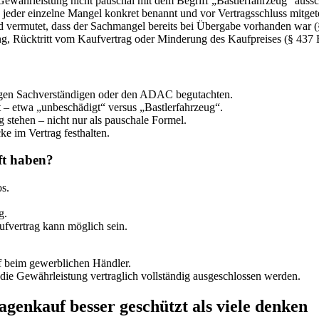
ewährleistung nicht pauschal mit dem Begriff „Bastlerfahrzeug“ aussc
eder einzelne Mangel konkret benannt und vor Vertragsschluss mitgete
rd vermutet, dass der Sachmangel bereits bei Übergabe vorhanden war
ng, Rücktritt vom Kaufvertrag oder Minderung des Kaufpreises (§ 437
igen Sachverständigen oder den ADAC begutachten.
 – etwa „unbeschädigt“ versus „Bastlerfahrzeug“.
g stehen – nicht nur als pauschale Formel.
e im Vertrag festhalten.
ft haben?
os.
g.
aufvertrag kann möglich sein.
f beim gewerblichen Händler.
die Gewährleistung vertraglich vollständig ausgeschlossen werden.
genkauf besser geschützt als viele denken