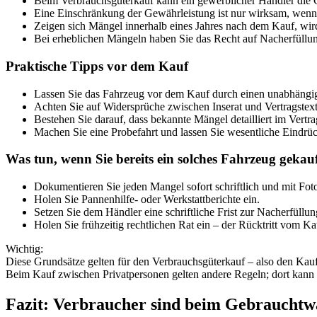
Beim Verbrauchsgüterkauf kann ein gewerblicher Händler die G
Eine Einschränkung der Gewährleistung ist nur wirksam, wenn j
Zeigen sich Mängel innerhalb eines Jahres nach dem Kauf, wi
Bei erheblichen Mängeln haben Sie das Recht auf Nacherfüllu
Praktische Tipps vor dem Kauf
Lassen Sie das Fahrzeug vor dem Kauf durch einen unabhäng
Achten Sie auf Widersprüche zwischen Inserat und Vertragstext
Bestehen Sie darauf, dass bekannte Mängel detailliert im Vertra
Machen Sie eine Probefahrt und lassen Sie wesentliche Eindrück
Was tun, wenn Sie bereits ein solches Fahrzeug gekau
Dokumentieren Sie jeden Mangel sofort schriftlich und mit Fot
Holen Sie Pannenhilfe- oder Werkstattberichte ein.
Setzen Sie dem Händler eine schriftliche Frist zur Nacherfüllun
Holen Sie frühzeitig rechtlichen Rat ein – der Rücktritt vom K
Wichtig:
Diese Grundsätze gelten für den Verbrauchsgüterkauf – also den Kau
Beim Kauf zwischen Privatpersonen gelten andere Regeln; dort kann 
Fazit: Verbraucher sind beim Gebrauchtwa