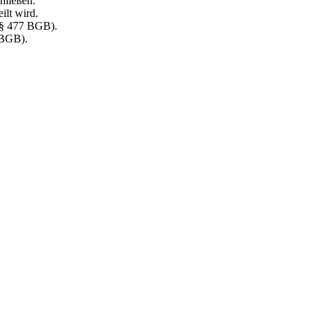
hließen.
ilt wird.
 (§ 477 BGB).
 BGB).