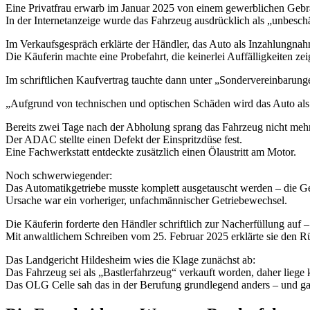
Eine Privatfrau erwarb im Januar 2025 von einem gewerblichen Gebr
In der Internetanzeige wurde das Fahrzeug ausdrücklich als „unbesc
Im Verkaufsgespräch erklärte der Händler, das Auto als Inzahlungna
Die Käuferin machte eine Probefahrt, die keinerlei Auffälligkeiten zei
Im schriftlichen Kaufvertrag tauchte dann unter „Sondervereinbarung
„Aufgrund von technischen und optischen Schäden wird das Auto als B
Bereits zwei Tage nach der Abholung sprang das Fahrzeug nicht mehr
Der ADAC stellte einen Defekt der Einspritzdüse fest.
Eine Fachwerkstatt entdeckte zusätzlich einen Ölaustritt am Motor.
Noch schwerwiegender:
Das Automatikgetriebe musste komplett ausgetauscht werden – die Get
Ursache war ein vorheriger, unfachmännischer Getriebewechsel.
Die Käuferin forderte den Händler schriftlich zur Nacherfüllung auf –
Mit anwaltlichem Schreiben vom 25. Februar 2025 erklärte sie den Rü
Das Landgericht Hildesheim wies die Klage zunächst ab:
Das Fahrzeug sei als „Bastlerfahrzeug“ verkauft worden, daher liege
Das OLG Celle sah das in der Berufung grundlegend anders – und gab