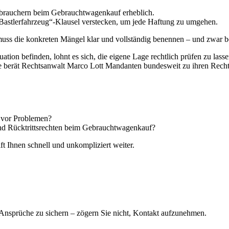
rbrauchern beim Gebrauchtwagenkauf erheblich.
„Bastlerfahrzeug“-Klausel verstecken, um jede Haftung zu umgehen.
ss die konkreten Mängel klar und vollständig benennen – und zwar be
ation befinden, lohnt es sich, die eigene Lage rechtlich prüfen zu lasse
uhe berät Rechtsanwalt Marco Lott Mandanten bundesweit zu ihren Rec
n vor Problemen?
nd Rücktrittsrechten beim Gebrauchtwagenkauf?
ft Ihnen schnell und unkompliziert weiter.
e Ansprüche zu sichern – zögern Sie nicht, Kontakt aufzunehmen.