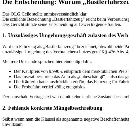
Die Entscheidung: Warum „Bastlerfahrzeug
Das OLG Celle stellte unmissverständlich klar:
Die schlichte Bezeichnung „Bastlerfahrzeug“ reicht beim Verbrauchsgü
Das Gericht stützte seine Entscheidung auf zwei tragende Säulen.
1. Unzulässiges Umgehungsgeschäft zulasten des Verb
Wird ein Fahrzeug als „Bastlerfahrzeug“ bezeichnet, obwohl beide Pa
unzulässige Umgehung des Verbraucherschutzes gemäß § 476 Abs. 
Mehrere Umstände sprachen hier eindeutig dafür:
Der Kaufpreis von 9.990 € entsprach dem marktüblichen Preis f
Das Inserat beschrieb das Auto als „unbeschädigt“ – also das g
Die Käuferin hatte ausdrücklich erklärt, das Fahrzeug für Fahr
Die Probefahrt verlief völlig ereignislos.
Der pauschale Vertragstext war damit keine ehrliche Zustandsbeschre
2. Fehlende konkrete Mängelbeschreibung
Selbst wenn man die Klausel als sogenannte negative Beschaffenheitsv
unwirksam.