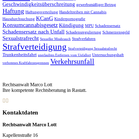
Geschwindigkeitsüberschreitung
gewerbsmäßiger Betrug
Haftung
Haftungsverteilung
Handeltreiben mit Cannabis
KCanG
Hausdurchsuchung
Kinderpornografie
Konsumcannabisgesetz
Kündigung
MPU
Schadensersatz
Schadensersatz nach Unfall
Schadensregulierung
Schmerzensgeld
Sexualstrafrecht
Strafverfahren
Sexueller Missbrauch
Strafverteidigung
Strafverteidigung Sexualstrafrecht
Trunkenheitsfahrt
Untersuchungshaft
unerlaubtes Entfernen vom Unfallort
Verkehrsunfall
verbotenes Kraftfahrzeugrennen
Rechtsanwalt Marco Lott
Ihre kompetente Rechtsberatung in Rastatt.
Kontaktdaten
Rechtsanwalt Marco Lott
Kapellenstraße 16