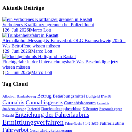
Aktuelle Beiträge
Verbotenes Kraftfahrzeugrennen bei Polizeiflucht
26. Juli 2026
Marco Lott
Atemalkohol-Messung & Fahrverbot: OLG Braunschweig 2026 –
Was Betroffene wissen müssen
29. Juni 2026
Marco Lott
Fluchtgefahr in der Untersuchungshaft: Was Beschuldigte jetzt
wissen müssen
15. Juni 2026
Marco Lott
Tag Cloud
Betrug
Betäubungsmittel
Alkohol
Bußgeld
Bandenbetrug
BVerfG
Cannabis
Cannabisgesetz
Cannabiskonsum
Cannabis
Durchsuchungsbeschluss
E-Scooter
Strafverteidigung
Diebstahl
Einspruch gegen
Entziehung der Fahrerlaubnis
Bußgeld
Ermittlungsverfahren
Fahrerlaubnis
Fahrerflucht § 142 StGB
Fahrverbot
Geschwindigkeitsmessung