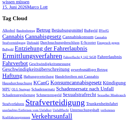
wissen müssen
15. Juni 2026
Marco Lott
Tag Cloud
Betrug
Betäubungsmittel
Alkohol
Bußgeld
Bandenbetrug
BVerfG
Cannabis
Cannabisgesetz
Cannabiskonsum
Cannabis
Durchsuchungsbeschluss
E-Scooter
Strafverteidigung
Diebstahl
Einspruch gegen
Entziehung der Fahrerlaubnis
Bußgeld
Ermittlungsverfahren
Fahrerlaubnis
Fahrerflucht § 142 StGB
Fahrverbot
Geschwindigkeitsmessung
Geschwindigkeitsüberschreitung
gewerbsmäßiger Betrug
Haftung
Haftungsverteilung
Handeltreiben mit Cannabis
Konsumcannabisgesetz
KCanG
Kündigung
Hausdurchsuchung
Schadensersatz nach Unfall
MPU
Schadensersatz
OLG Stuttgart
Sexualstrafrecht
Schadensregulierung
Schmerzensgeld
Sexueller Missbrauch
Strafverteidigung
Trunkenheitsfahrt
Strafverfahren
Untersuchungshaft
unerlaubtes Entfernen vom Unfallort
Unfallflucht
verbotenes
Verkehrsunfall
Kraftfahrzeugrennen