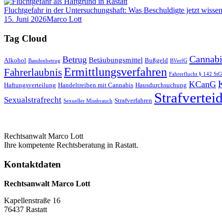
Fluchtgefahr in der Untersuchungshaft: Was Beschuldigte jetzt wisse
15. Juni 2026
Marco Lott
Tag Cloud
Cannabi
Betrug
Betäubungsmittel
Alkohol
Bußgeld
Bandenbetrug
BVerfG
Ermittlungsverfahren
Fahrerlaubnis
Fahrerflucht § 142 St
KCanG
Haftungsverteilung
Handeltreiben mit Cannabis
Hausdurchsuchung
Strafvertei
Sexualstrafrecht
Strafverfahren
Sexueller Missbrauch
Rechtsanwalt Marco Lott
Ihre kompetente Rechtsberatung in Rastatt.
Kontaktdaten
Rechtsanwalt Marco Lott
Kapellenstraße 16
76437 Rastatt