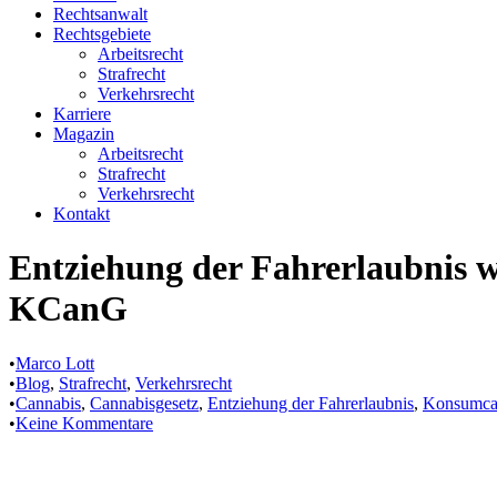
Rechtsanwalt
Rechtsgebiete
Arbeitsrecht
Strafrecht
Verkehrsrecht
Karriere
Magazin
Arbeitsrecht
Strafrecht
Verkehrsrecht
Kontakt
Entziehung der Fahrerlaubnis 
KCanG
•
Marco Lott
•
Blog
,
Strafrecht
,
Verkehrsrecht
•
Cannabis
,
Cannabisgesetz
,
Entziehung der Fahrerlaubnis
,
Konsumcan
•
Keine Kommentare