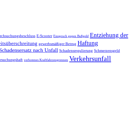
Entziehung der
rchsuchungsbeschluss
E-Scooter
Einspruch gegen Bußgeld
Haftung
itsüberschreitung
gewerbsmäßiger Betrug
Schadensersatz nach Unfall
Schadensregulierung
Schmerzensgeld
Verkehrsunfall
rsuchungshaft
verbotenes Kraftfahrzeugrennen