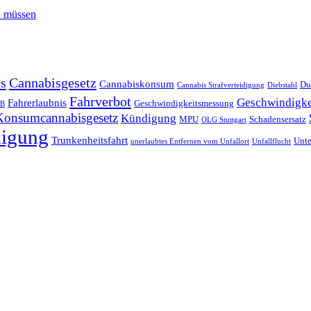
n müssen
s
Cannabisgesetz
Cannabiskonsum
Du
Cannabis Strafverteidigung
Diebstahl
Fahrverbot
Geschwindigke
Fahrerlaubnis
Geschwindigkeitsmessung
GB
Konsumcannabisgesetz
Kündigung
MPU
Schadensersatz
OLG Stuttgart
digung
Trunkenheitsfahrt
Unte
unerlaubtes Entfernen vom Unfallort
Unfallflucht